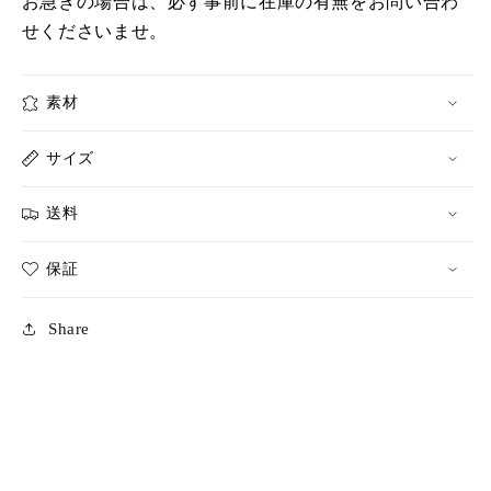
お急ぎの場合は、必ず事前に在庫の有無をお問い合わ
専
専
せくださいませ。
用】
用】
の
の
数
数
素材
量
量
を
を
サイズ
減
増
ら
や
送料
す
す
保証
Share