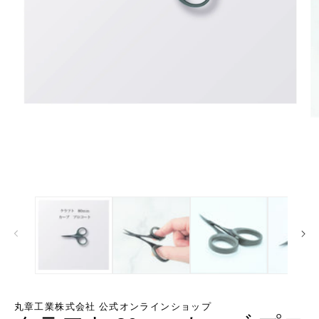
モ
ー
ダ
ル
で
メ
デ
ィ
ア
(1)
を
開
く
丸章工業株式会社 公式オンラインショップ