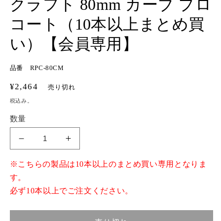
クラフト 80mm カーブ プロ
コート（10本以上まとめ買
い）【会員専用】
品番 RPC-80CM
通
¥2,464
売り切れ
常
税込み。
価
数量
格
ク
ク
ラ
ラ
※こちらの製品は10本以上のまとめ買い専用となりま
フ
フ
す。
ト
ト
必ず10本以上でご注文ください。
80mm
80mm
カ
カ
ー
ー