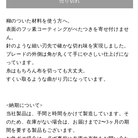
売り切れ
ブ
ブ
プ
プ
糊のついた材料を使う方へ。
ロ
ロ
表面のフッ素コーティングがべたつきを寄せ付けませ
コ
コ
ん。
ー
ー
針のような細い刃先で確かな切れ味を実現しました。
ト
ト
ブレードの外側は角が丸くて手にやさしい仕上げにな
（10
（10
本
本
っています。
以
以
糸はもちろん布を切っても大丈夫。
上
上
すくい取るような曲がり刃になっています。
ま
ま
と
と
め
め
<納期について>
買
買
当社製品は、手間と時間をかけて製造しています。そ
い）
い）
のため、在庫がない場合は、お届けまで2〜3ヶ月の期
【会
【会
間を要する製品もございます。
員
員