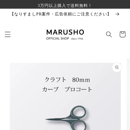
コンテ
3万円以上購入で送料無料！
ンツに
進む
【なりすましPR案件・広告依頼にご注意ください】
カ
ー
ト
商品情
報にス
キップ